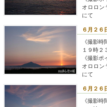
オロロン
にて
６月２６
《撮影時
１９時２
《撮影ポ
オロロン
にて
６月２６
《撮影時