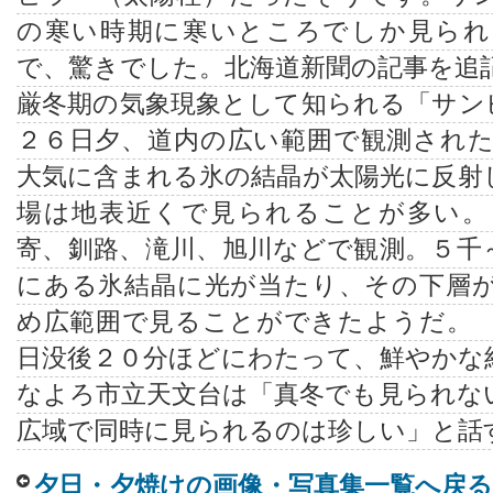
の寒い時期に寒いところでしか見られ
で、驚きでした。北海道新聞の記事を追
厳冬期の気象現象として知られる「サン
２６日夕、道内の広い範囲で観測され
大気に含まれる氷の結晶が太陽光に反射
場は地表近くで見られることが多い。
寄、釧路、滝川、旭川などで観測。５千
にある氷結晶に光が当たり、その下層
め広範囲で見ることができたようだ。
日没後２０分ほどにわたって、鮮やかな
なよろ市立天文台は「真冬でも見られな
広域で同時に見られるのは珍しい」と話
夕日・夕焼けの画像・写真集一覧へ戻る