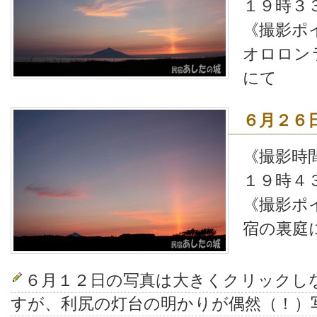
１９時３
《撮影ポ
オロロン
にて
６月２６
《撮影時
１９時４
《撮影ポ
宿の裏庭
６月１２日の写真は大きくクリックし
すが、利尻の灯台の明かりが偶然（！）