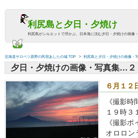
利尻島と夕日・夕焼け
利尻島がシルエットで浮かぶ、日本海に沈む夕日・夕焼けの画像
北海道サロベツ原野の民宿あしたの城 TOP
利尻島と夕日・夕焼けの画像・
夕日・夕焼けの画像・写真集…２
６月１２
《撮影時
１９時３
《撮影ポ
オロロン