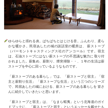
ゆらゆらと揺れる炎。ぱちぱちとはじける音。ふんわり、柔ら
かな暖かさ。民宿あしたの城の談話室の暖房は、 薪ストーブ
（バーモントキャスティングス社のアンコール）です。宿主
は、石油ストーブにはない薪ストーブの不思議な魅力に 取り付
かれました。薪集め、薪割り、煙突掃除・・、１年の生活は薪
ストーブを中心に回っているようなものです。
「薪ストーブのある暮らし」では、「薪ストーブと宿主」「宿
主と薪割り生活」 「薪ストーブな生活」という三つのシリーズ
で、民宿あしたの城における、薪ストーブのある暮らしを 皆さ
んに紹介していきたいと思います。
「薪ストーブと宿主」は、「なまら蝦夷」という北海道のガイ
ドブックに、 「薪ストーブと宿主」というエッセーを載せたも