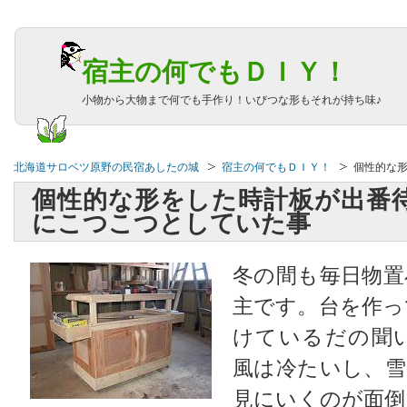
宿主の何でもＤＩＹ！
小物から大物まで何でも手作り！いびつな形もそれが持ち味♪
北海道サロベツ原野の民宿あしたの城
宿主の何でもＤＩＹ！
個性的な
個性的な形をした時計板が出番
にこつこつとしていた事
冬の間も毎日物置
主です。台を作っ
けているだの聞
風は冷たいし、雪
見にいくのが面倒