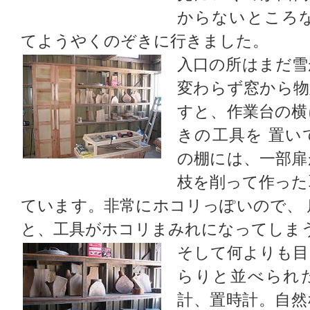
からないところな
てようやくのぞきに行きました。
入口の所はまだ雪
変わらず窓から物
すと、作業台の横
きの工具を 置い
の棚には、一部扉
枝を削って作った
ています。非常にホコリっぽいので、
と、工具がホコリまみれになってしま
そして何よりも目
らりと並べられ
計、置時計。自然