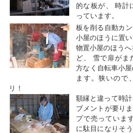
的な板が、 時計
っています。
板を削る自動カン
小屋のほうに置い
物置小屋のほうへ
ど、 雪で扉がま
方なく自転車小屋
ます。狭いので
リ！
額縁と違って時計
ブメントが要りま
プで売っています
に駄目になりそうな