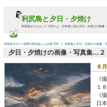
利尻島と夕日・夕焼け
利尻島がシルエットで浮かぶ、日本海に沈む夕日・夕焼けの画像
北海道サロベツ原野の民宿あしたの城 TOP
利尻島と夕日・夕焼けの画像・
夕日・夕焼けの画像・写真集…２
８
《
１
《
日