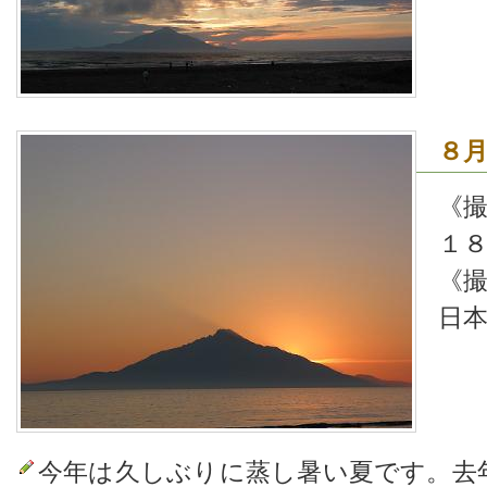
８
《
１
《
日
今年は久しぶりに蒸し暑い夏です。去