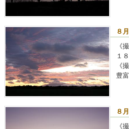
８
《
１
《
豊
８
《