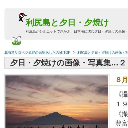
利尻島と夕日・夕焼け
利尻島がシルエットで浮かぶ、日本海に沈む夕日・夕焼けの画像
北海道サロベツ原野の民宿あしたの城 TOP
利尻島と夕日・夕焼けの画像・
夕日・夕焼けの画像・写真集…２
８
《
１
《
豊