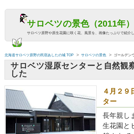
サロベツの景色（2011年
サロベツ原野や原生花園に咲く花、風景を、画像たっぷりで紹介
北海道サロベツ原野の民宿あしたの城 TOP
サロベツの景色
ゴールデン
サロベツ湿原センターと自然観
した
４月２９
ター
長年親し
生花園と