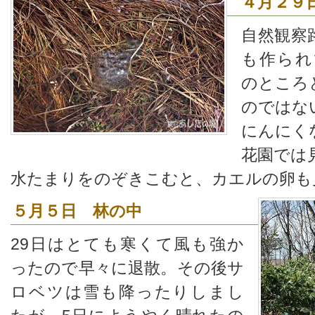
４月２９
自然観察
も作られ
のところ
のではな
にんにく
花園では
水たまりをのぞきこむと、カエルの卵も
５月５日 林の中
29日はとても寒くて風も強か
ったので早々に退散。その後サ
ロベツは雪も降ったりしまし