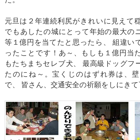
元旦は２年連続利尻がきれいに見えて
でもあしたの城にとって年始の最大の
等１億円を当てたと思ったら、 組違い
ったことです！あ～、もしも１億円当
もたちまちセレブ犬、 最高級ドッグフ
たのにね～。宝くじのはずれ券は、壁
で、 皆さん、交通安全の祈願をしにき