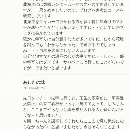
北海道には数回レンターカーや観光バスで周遊していま
すが、一周をめざしたいので、ブログを参考にコースを
研究しています
北海道をマイカーで行かれる方が多く特に年寄りのマナ
ーが悪いことがどうも多いようですね・・たいていのブ
ログに書かれています
確かに年寄りは自分勝手な人が多いですね。だから花壇
を踏んでも「わからなかった」で逃げるのでしょう
ね・・・自然を大事にしない人はいます
自分で治すなどの謝罪の心が大事ですね・・しかし一部
の年寄りはダメです サロベツには行ったことがないで
すが、行きたいと思います
あしたの城
2016年4月29日
先日クッチャロ湖畔に行くと、芝生の広場前に「車両進
入禁止」の立て看板がいっぱい建ててあって、しみじみ
と、ここまでやらないと車を乗り入れる人が多いんだろ
うな～と思いました。
今回、ちゃんと謝罪してくれたらここまで嫌な気分にな
らなかったのにと思いましたが、今はそんなことより