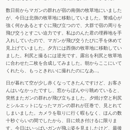
数日前からマガンの群れが宿の南側の牧草地にいました
が、今日は北側の牧草地に移動していました。警戒心が
強く何かあるとすぐに飛び立つので、大群で宿の周りを
飛び交うとすごい迫力です。私はのんた君の埋葬地を手
入れしていたので、マガンが飛び交うたびに手を休めて
見上げていました。夕方には西側の牧草地に移動してい
ました。利尻と撮るには逆光です。露出を利尻と牧草地
に合わせた二枚を合成してみました。朝からここにいて
くれたら、もっときれいに撮れたのになあ…。
日が暮れて空が少し赤くなってきたんですけど、お客さ
んはいなかったですし、窓からぼんやり眺めていると、
突然またガンの群れが飛び立ちました。夕焼け空と利尻
とシルエットになったマガンの群れが圧巻で、見とれて
しまいました。カメラを取りに行く暇もなく、ほんの数
十秒ぐらいの間でしたから、目に焼き付けるに限りま
す。今日はいっぱいガンが飛ぶ姿を見ましたけど、最後