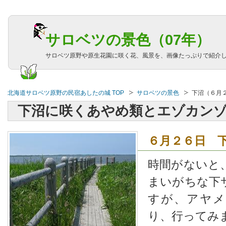
サロベツの景色（07年）
サロベツ原野や原生花園に咲く花、風景を、画像たっぷりで紹介
北海道サロベツ原野の民宿あしたの城 TOP
サロベツの景色
下沼（６月
下沼に咲くあやめ類とエゾカン
６月２６日 
時間がないと
まいがちな下
すが、アヤメ
り、行ってみ