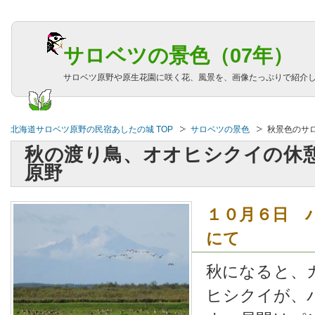
サロベツの景色（07年）
サロベツ原野や原生花園に咲く花、風景を、画像たっぷりで紹介
北海道サロベツ原野の民宿あしたの城 TOP
サロベツの景色
秋景色のサ
秋の渡り鳥、オオヒシクイの休
原野
１０月６日 
にて
秋になると、
ヒシクイが、