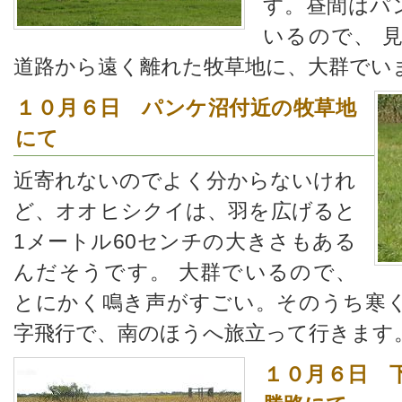
す。昼間はパ
いるので、 
道路から遠く離れた牧草地に、大群でい
１０月６日 パンケ沼付近の牧草地
にて
近寄れないのでよく分からないけれ
ど、オオヒシクイは、羽を広げると
1メートル60センチの大きさもある
んだそうです。 大群でいるので、
とにかく鳴き声がすごい。そのうち寒
字飛行で、南のほうへ旅立って行きます
１０月６日 