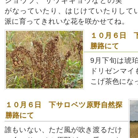
ショウブ、 サワギキョウなどの実
がなっていたり、はじけていたりして
派に育ってきれいな花を咲かせてね。
１０月６日 
勝路にて
9月下旬は琥
ドリゼンマイ
こげ茶色にな
１０月６日 下サロベツ原野自然探
勝路にて
誰もいない、ただ風が吹き渡るだけ