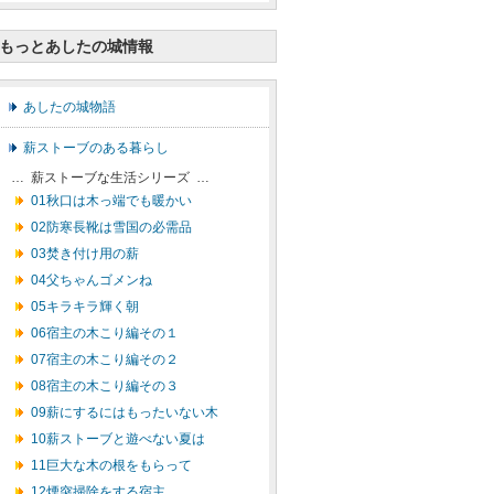
もっとあしたの城情報
あしたの城物語
薪ストーブのある暮らし
… 薪ストーブな生活シリーズ …
01秋口は木っ端でも暖かい
02防寒長靴は雪国の必需品
03焚き付け用の薪
04父ちゃんゴメンね
05キラキラ輝く朝
06宿主の木こり編その１
07宿主の木こり編その２
08宿主の木こり編その３
09薪にするにはもったいない木
10薪ストーブと遊べない夏は
11巨大な木の根をもらって
12煙突掃除をする宿主