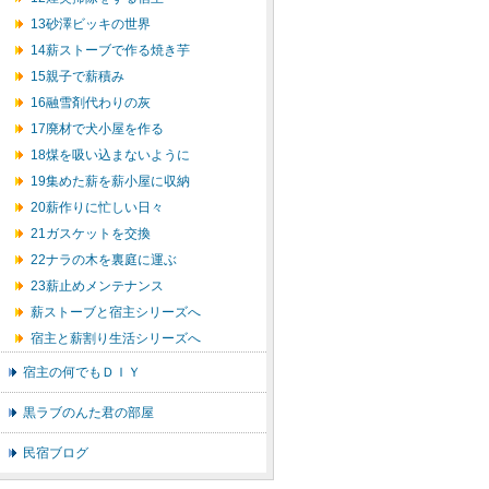
13砂澤ビッキの世界
14薪ストーブで作る焼き芋
15親子で薪積み
16融雪剤代わりの灰
17廃材で犬小屋を作る
18煤を吸い込まないように
19集めた薪を薪小屋に収納
20薪作りに忙しい日々
21ガスケットを交換
22ナラの木を裏庭に運ぶ
23薪止めメンテナンス
薪ストーブと宿主シリーズへ
宿主と薪割り生活シリーズへ
宿主の何でもＤＩＹ
黒ラブのんた君の部屋
民宿ブログ