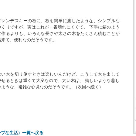
ゲレンデスキーの板に、板を簡単に渡したような、シンプルな
つくりですが、実はこれが一番壊れにくくて、 下手に箱のよう
に作るよりも、いろんな長さや太さの木をたくさん積むことが
出来て、便利なのだそうです。
太い木を切り倒すときは楽しいんだけど、こうして木を出して
載せるときは重くて大変なので、太い木は、 嬉しいような悲し
いような、複雑な心境なのだそうです。（次回へ続く）
ーブな生活）一覧へ戻る