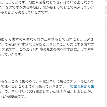
所がほとんどです。地面も笹薮などで覆われているような所で
す。 なので木を切る時期は、雪が積もってどこでも入っていけ
る冬と昔から決まっているのです。
斜面から出すのも冬なら雪の上を滑らして出すことが出来ま
す。でも深い排水溝などがあるときはそこから先に木を出すの
も 大変です。このような即席の丸太の橋を排水溝にかけて木を
出していきます。
平らなところに集めると、今度はそりに乗せてスノーモビルで
車で運べるところまで引っ張っていきます。 「
宿主と薪割り生
活
」で、そり作りに試行錯誤していた様子を紹介しましたが、
これが完成品です。