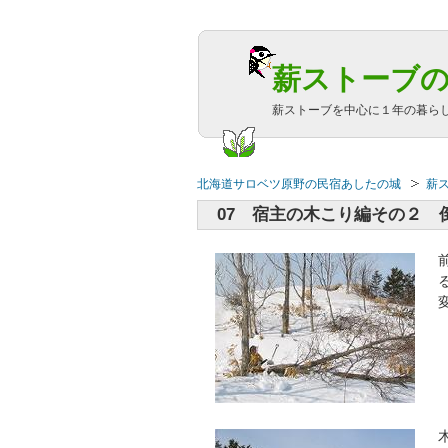
薪ストーブ
薪ストーブを中心に１年の暮ら
北海道サロベツ原野の民宿あしたの城
薪
07 宿主の木こり編その２